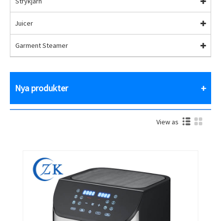
Strykjärn
Juicer
Garment Steamer
Nya produkter
View as