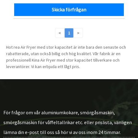
Skicka förfrågan
<
1
>
Hot rea Air Fryer med stor kapacitet är inte bara den senaste och
rabatterade, utan också billig och hög kvalitet. Vår fabrik är en
professionell Kina Air Fryer med stor kapacitet tillverkare och
leverantörer. Vi kan erbjuda ett lågt pris.
För frågor om vår aluminiumkokare, smörgåsmaskin,
smörgåsmaskin för våffeltallrikar etc. eller prislista, vänligen
lämna din e-post till oss så hör vi av oss inom 24 timmar.