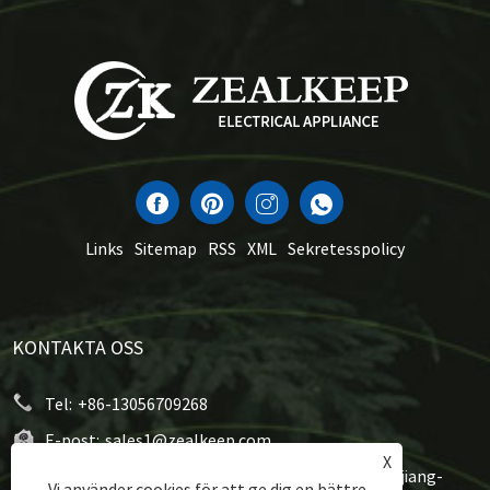
Links
Sitemap
RSS
XML
Sekretesspolicy
KONTAKTA OSS
Tel:
+86-13056709268
E-post:
sales1@zealkeep.com
X
Adress:
Gutang Street, Cixi City, Ningbo City, Zhejiang-
Vi använder cookies för att ge dig en bättre