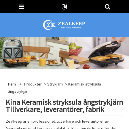
Hem
>
Produkter
>
Strykjärn
> Keramisk stryksula
ångstrykjärn
Kina Keramisk stryksula ångstrykjärn
Tillverkare, leverantörer, fabrik
Zealkeep är en professionell tillverkare och leverantörer av
ångstrykjärn med keramisk solplatta i Kina, om du letar efter det