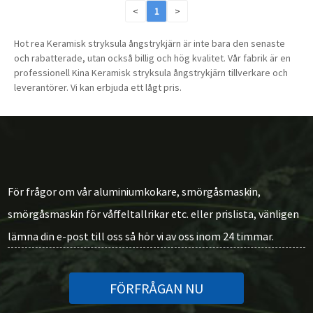
<
1
>
Hot rea Keramisk stryksula ångstrykjärn är inte bara den senaste
och rabatterade, utan också billig och hög kvalitet. Vår fabrik är en
professionell Kina Keramisk stryksula ångstrykjärn tillverkare och
leverantörer. Vi kan erbjuda ett lågt pris.
För frågor om vår aluminiumkokare, smörgåsmaskin,
smörgåsmaskin för våffeltallrikar etc. eller prislista, vänligen
lämna din e-post till oss så hör vi av oss inom 24 timmar.
FÖRFRÅGAN NU