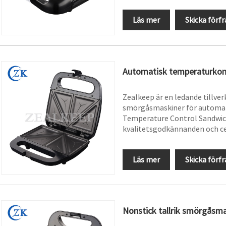
Läs mer
Skicka förf
Automatisk temperaturkon
Zealkeep är en ledande tillver
smörgåsmaskiner för automati
Temperature Control Sandwich
kvalitetsgodkännanden och cert
Läs mer
Skicka förf
Nonstick tallrik smörgåsm