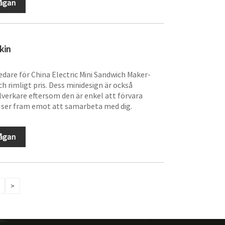
rågan
kin
edare för China Electric Mini Sandwich Maker-
h rimligt pris. Dess minidesign är också
lverkare eftersom den är enkel att förvara
 ser fram emot att samarbeta med dig.
rågan
>