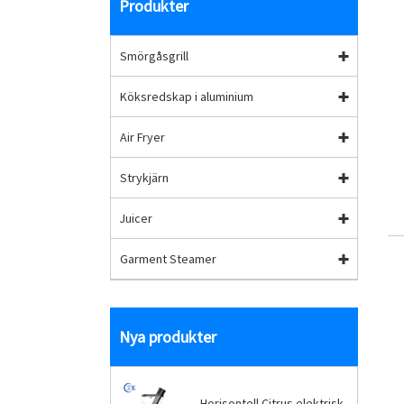
Produkter
Smörgåsgrill
Köksredskap i aluminium
Air Fryer
Strykjärn
Juicer
Garment Steamer
Nya produkter
Horisontell Citrus elektrisk