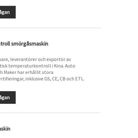
rågan
troll smörgåsmaskin
kare, leverantörer och exportör av
sk temperaturkontroll i Kina. Auto
 Maker har erhållit stora
ifieringar, inklusive GS, CE, CB och ETL.
rågan
askin