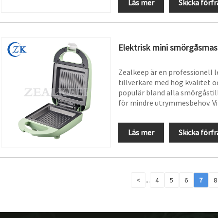
Läs mer
Skicka förf
Elektrisk mini smörgåsmas
Zealkeep är en professionell l
tillverkare med hög kvalitet oc
populär bland alla smörgåstil
för mindre utrymmesbehov. Vi
Läs mer
Skicka förf
<
...
4
5
6
7
8