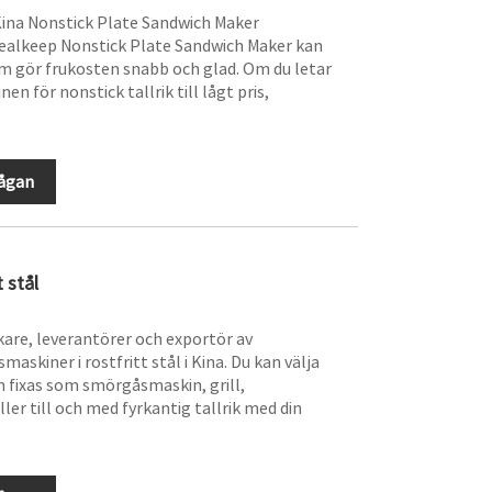
Kina Nonstick Plate Sandwich Maker
 Zealkeep Nonstick Plate Sandwich Maker kan
m gör frukosten snabb och glad. Om du letar
 för nonstick tallrik till lågt pris,
rågan
 stål
kare, leverantörer och exportör av
kiner i rostfritt stål i Kina. Du kan välja
an fixas som smörgåsmaskin, grill,
er till och med fyrkantig tallrik med din