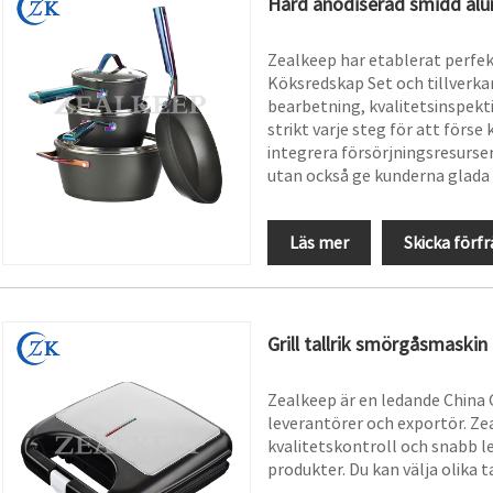
Hård anodiserad smidd alu
Zealkeep har etablerat perfe
Köksredskap Set och tillverkar
bearbetning, kvalitetsinspekti
strikt varje steg för att fö
integrera försörjningsresurse
utan också ge kunderna glada 
Läs mer
Skicka förf
Grill tallrik smörgåsmaskin
Zealkeep är en ledande China G
leverantörer och exportör. Ze
kvalitetskontroll och snabb le
produkter. Du kan välja olika t