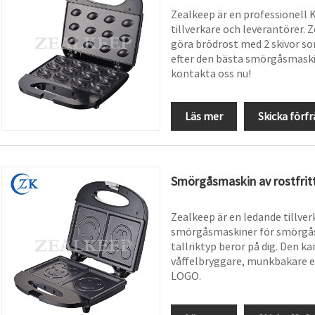
Zealkeep är en professionell 
tillverkare och leverantörer.
göra brödrost med 2 skivor so
efter den bästa smörgåsmaskinen
kontakta oss nu!
Läs mer
Skicka förf
Smörgåsmaskin av rostfritt
Zealkeep är en ledande tillver
smörgåsmaskiner för smörgåsmas
tallriktyp beror på dig. Den k
våffelbryggare, munkbakare ell
LOGO.