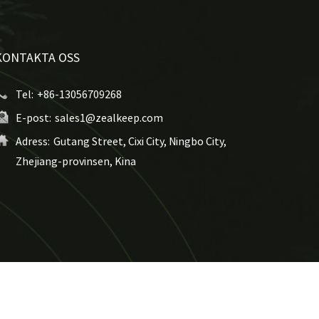
KONTAKTA OSS
Tel:
+86-13056709268
E-post:
sales1@zealkeep.com
Adress:
Gutang Street, Cixi City, Ningbo City,
Zhejiang-provinsen, Kina
n för våffeltallrikar - Alla rättigheter reserverade.