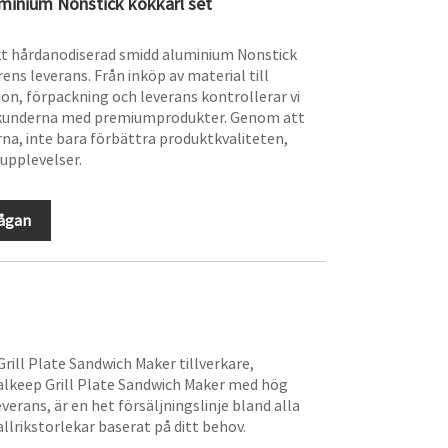
minium Nonstick kokkärl set
kt hårdanodiserad smidd aluminium Nonstick
ens leverans. Från inköp av material till
on, förpackning och leverans kontrollerar vi
rse kunderna med premiumprodukter. Genom att
rna, inte bara förbättra produktkvaliteten,
upplevelser.
rågan
rill Plate Sandwich Maker tillverkare,
alkeep Grill Plate Sandwich Maker med hög
verans, är en het försäljningslinje bland alla
allrikstorlekar baserat på ditt behov.