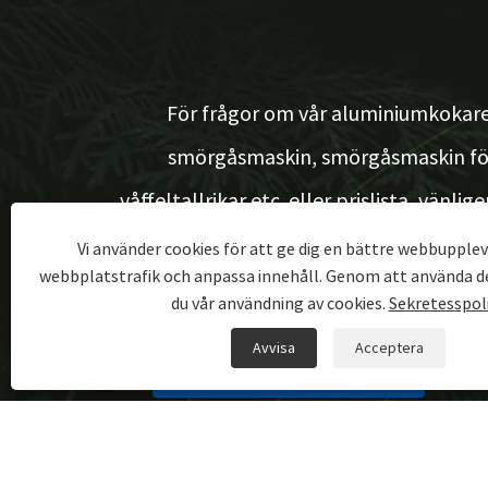
För frågor om vår aluminiumkokare
smörgåsmaskin, smörgåsmaskin fö
våffeltallrikar etc. eller prislista, vänlig
lämna din e-post till oss så hör vi av oss ino
Vi använder cookies för att ge dig en bättre webbupplev
webbplatstrafik och anpassa innehåll. Genom att använda d
24 timmar
du vår användning av cookies.
Sekretesspol
Avvisa
Acceptera
FÖRFRÅGAN NU
Copyright © 2023 Ningbo Zealkeep Electrical Applianc